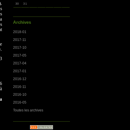
).
30
31
ns
es
la
Archives
es
nt
2018-01
2017-11
se
2017-10
.
2017-05
83
2017-04
2017-01
2016-12
56
2016-11
 à
2016-10
a
2016-05
Toutes les archives