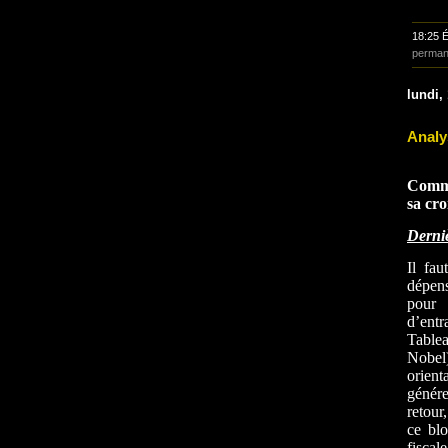
18:25 
perman
lundi,
Analy
Comme
sa cro
Derni
Il fau
dépens
pour 
d’entr
Tablea
Nobel)
orient
génére
retour
ce blo
fiscal