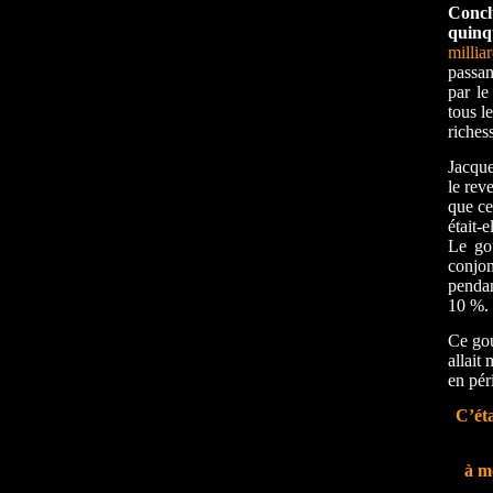
Concl
quinq
millia
passa
par le
tous l
riches
Jacque
le rev
que ce
était-e
Le gou
conjon
pendan
10 %.
Ce gou
allait
en pér
C’éta
à m