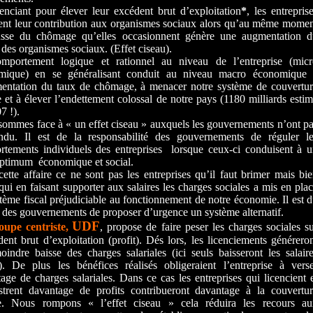
enciant pour élever leur excédent brut d’exploitation
*
, les entrepris
ent leur contribution aux organismes sociaux alors qu’au même mome
usse du chômage qu’elles occasionnent génère une augmentation d
t des organismes sociaux. (Effet ciseau).
mportement logique et rationnel au niveau de l’entreprise (micr
mique) en se généralisant conduit au niveau macro économique 
mentation du taux de chômage, à menacer notre système de couvertu
e et à élever l’endettement colossal de notre pays (1180 milliards esti
7 !).
ommes face à « un effet ciseau » auxquels les gouvernements n’ont p
ndu. Il est de la responsabilité des gouvernements de réguler le
tements individuels des entreprises
lorsque ceux-ci conduisent à 
optimum
économique et social.
ette affaire ce ne sont pas les entreprises qu’il faut brimer mais bi
 qui en faisant supporter aux salaires les charges sociales a mis en pla
tème fiscal préjudiciable au fonctionnement de notre économie. Il est 
 des gouvernements de proposer d’urgence un système alternatif.
UDF
oupe centriste,
, propose de faire peser les charges sociales s
dent brut d’exploitation (profit). Dés lors, les licenciements générero
indre baisse des charges salariales (ici seuls baisseront les salair
). De plus les bénéfices réalisés obligeraient l’entreprise à vers
age de charges salariales. Dans ce cas les entreprises qui licencient 
strent davantage de profits contribueront davantage à la couvertu
le. Nous rompons « l’effet ciseau » cela réduira les recours au