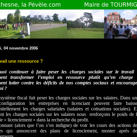
i, 04 novembre 2006
avail une ressource ?
uoi continuer à faire peser les charges sociales sur le travail 
nt transformer l’emploi en ressource plutôt qu’en charge 
nt lutter contre les déficits de nos comptes sociaux et encourag
oi ?
système fiscal fait peser les charges sociales sur les salaires. Dans u
 configuration les entreprises en licenciant peuvent faire baiss
ntiellement les charges salariales (salaires et cotisations sociales). 
nt les charges sociales sur les salaires nous
renforçons le poids de 
le « licenciement » dans la recherche du profit.
onnant (alors que l’on s’en indigne) de voir les cours des actions d
es qui annoncent des plans de licenciement, monter après de
iements.