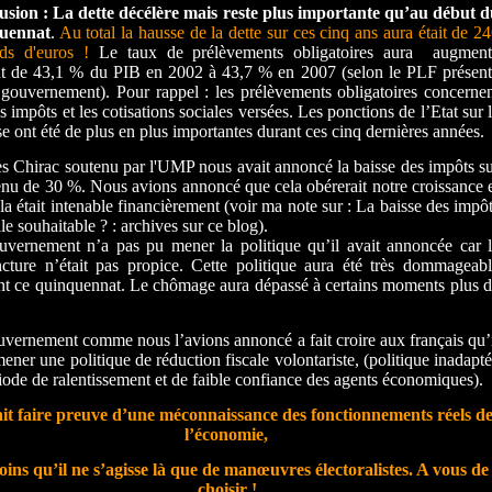
usion : La dette décélère mais reste plus importante qu’au début 
uennat
.
Au total la hausse de la dette sur ces cinq ans aura était de 2
rds d'euros !
Le taux de prélèvements obligatoires aura
augment
nt de 43,1 % du PIB en 2002 à 43,7 % en 2007 (selon le PLF présen
 gouvernement). Pour rappel : les prélèvements obligatoires concerne
es impôts et les cotisations sociales versées. Les ponctions de l’Etat sur 
se ont été de plus en plus importantes durant ces cinq dernières années.
s Chirac soutenu par l'UMP nous avait annoncé la baisse des impôts s
enu de 30 %. Nous avions annoncé que cela obérerait notre croissance 
la était intenable financièrement (voir ma note sur : La baisse des impô
lle souhaitable ? : archives sur ce blog).
vernement n’a pas pu mener la politique qu’il avait annoncée car 
cture n’était pas propice. Cette politique aura été très dommageab
t ce quinquennat. Le chômage aura dépassé à certains moments plus 
vernement comme nous l’avions annoncé a fait croire aux français qu’
 mener une politique de réduction fiscale volontariste, (politique inadapt
iode de ralentissement et de faible confiance des agents économiques).
it faire preuve d’une méconnaissance des fonctionnements réels d
l’économie,
oins qu’il ne s’agisse là que de manœuvres électoralistes. A vous de
choisir !