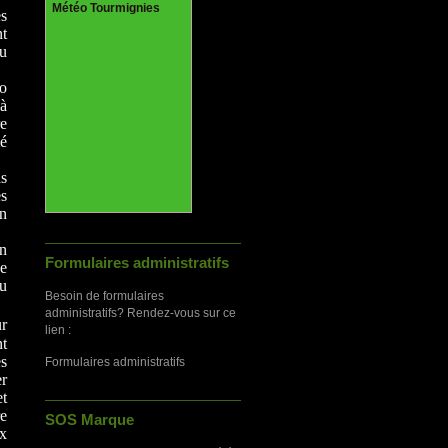
Météo Tourmignies
es
nt
u
o
à
re
mé
as
s
un
en
Formulaires administratifs
ce
du
Besoin de formulaires
administratifs? Rendez-vous sur ce
ur
lien :
nt
es
Formulaires administratifs
er
et
re
SOS Marque
x