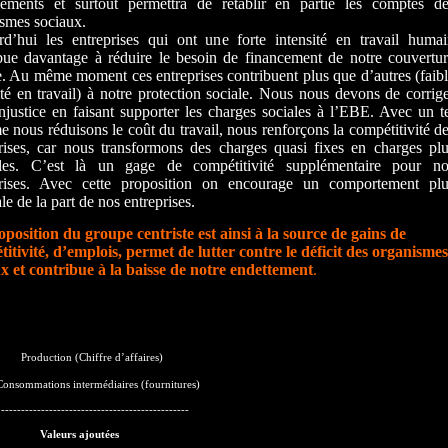
ciements et surtout permettra de rétablir en partie les comptes d
smes sociaux.
d’hui les entreprises qui ont une forte intensité en travail huma
bue davantage à réduire le besoin de financement de notre couvertu
e. Au même moment ces entreprises contribuent plus que d’autres (faib
ité en travail) à notre protection sociale. Nous nous devons de corrig
injustice en faisant supporter les charges sociales à l’EBE. Avec un t
e nous réduisons le coût du travail, nous renforçons la compétitivité d
rises, car nous transformons des charges quasi fixes en charges pl
bles. C’est là un gage de compétitivité supplémentaire pour no
prises. Avec cette proposition on encourage un comportement plu
ale de la part de nos entreprises.
position du groupe centriste est ainsi à la source de gains de
itivité, d’emplois, permet de lutter contre le déficit des organismes
x et contribue à la baisse de notre endettement
.
Production (Chiffre d’affaires)
onsommations intermédiaires (fournitures)
-----------------------------------------------
=
Valeurs ajoutées