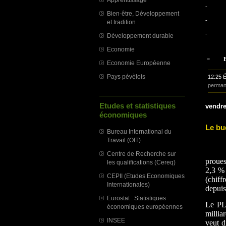
-
Bien-être, Développement
-
et tradition
-
Développement durable
Economie
=
E
Economie Européenne
Pays pévèlois
12:25 
perman
Etudes et statistiques
vendre
économiques
Le bu
Bureau International du
Travail (OIT)
Le b
Centre de Recherche sur
proues
les qualifications (Cereq)
2,3 % 
CEPII (Etudes Economiques
(chiff
Internationales)
depuis
Eurostat : Statistiques
Le PLF
économiques européennes
millia
INSEE
veut d