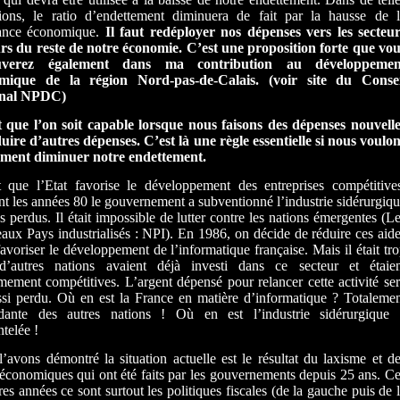
tions, le ratio d’endettement diminuera de fait par la hausse de 
sance économique.
Il faut redéployer nos dépenses vers les secteu
rs du reste de notre économie. C’est une proposition forte que vo
ouverez également dans ma contribution au développemen
mique de la région Nord-pas-de-Calais. (voir site du Consei
onal NPDC)
t que l’on soit capable lorsque nous faisons des dépenses nouvell
uire d’autres dépenses. C’est là une règle essentielle si nous voulo
ument diminuer notre endettement.
t que l’Etat favorise le développement des entreprises compétitive
t les années 80 le gouvernement a subventionné l’industrie sidérurgiq
s perdus. Il était impossible de lutter contre les nations émergentes (L
ux Pays industrialisés : NPI). En 1986, on décide de réduire ces aid
favoriser le développement de l’informatique française. Mais il était tr
 d’autres nations avaient déjà investi dans ce secteur et étaien
ement compétitives. L’argent dépensé pour relancer cette activité se
ssi perdu. Où en est la France en matière d’informatique ? Totaleme
dante des autres nations ! Où en est l’industrie sidérurgique 
telée !
’avons démontré la situation actuelle est le résultat du laxisme et d
économiques qui ont été faits par les gouvernements depuis 25 ans. C
res années ce sont surtout les politiques fiscales (de la gauche puis de 