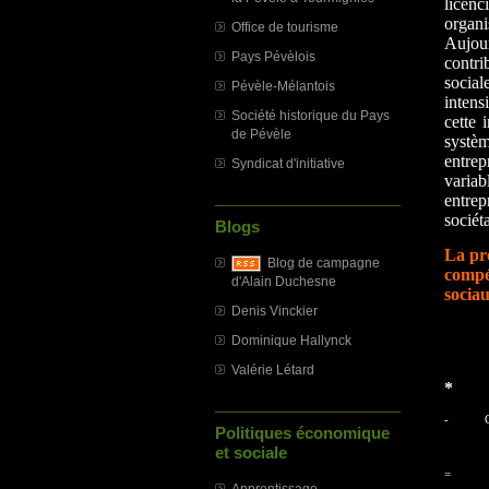
licen
organi
Office de tourisme
Aujour
Pays Pévèlois
contri
social
Pévèle-Mélantois
intens
Société historique du Pays
cette 
de Pévèle
systèm
entrep
Syndicat d'initiative
varia
entre
sociét
Blogs
La pro
Blog de campagne
compét
d'Alain Duchesne
sociau
Denis Vinckier
Dominique Hallynck
Valérie Létard
*
-
C
Politiques économique
et sociale
Apprentissage