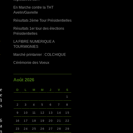
En Marche contre la THT
Avelin/Gavrelle
Résultats 2ème Tour Présidentielles
Résultats 1er tour des élections
Présidentielles
LA FIBRE NUMERIQUE A
TOURMIGNIES
Marché printanier : COLCHIQUE
Cérémonie des Voeux
Août 2026
e
D
L
M
M
J
V
S
de
1
IB
is
2
3
4
5
6
7
8
9
10
11
12
13
14
15
,6
16
17
18
19
20
21
22
la
23
24
25
26
27
28
29
es