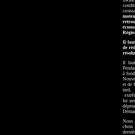
condi
crois
moteu
retr
écono
Régi
Il fau
de réd
résol
Il fau
Pendan
à fond
Nouvea
et de 
tard,
extrêm
lui au
dépen
Déman
Nous l
choix 
derniè