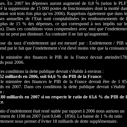
ses. En 2007 les dépenses auront augmenté de 0,8 % (selon le PLF
é la suppression de 15 000 postes de fonctionnaires dont la moitié da
ation soit trois fois plus qu’en 2006). Rappelons également que dans l
es annuelles de l’Etat sont comptabilisées les remboursements de 
 (plus de 15 % des dépenses, ce qui correspond à nos impôts sur l
s). Dans ces conditions vous comprendrez avec moi que l’endetteme
eur ne peut pas diminuer. Au contraire il ne fait qu'augmenter.
sse du taux d’endettement qui est mesuré par : Endettement / PIB 
nd par le fait que l’endettement s’est élevé moins vite que la croissance
le ministère des finances le PIB de la France devrait atteindre17
rds pour 2006.
es conditions la dette publique devrait s’établir à environ :
milliards en 2006, soit 64,6 % du PIB de la France
.
le ministère des finances le PIB de la France devrait être de 1 8
rds en 2007. Dans ces conditions la dette publique devrait s’établir
n :
milliards en 2007 si on respecte le ratio de 63,6 % du PIB de l
ce
.
ratio d’endettement était resté stable par rapport à 2006 nous aurions un
ement de 1198 en 2007 (soit 0,646 . 1856). La baisse de 1 % du ratio
ttement nous permet d’éviter 18 milliards de dette supplémentaire.