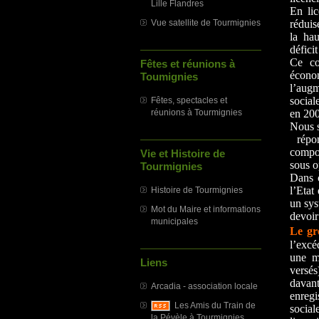
Lille Flandres
En lic
Vue satellite de Tourmignies
réduis
la ha
défici
Ce co
Fêtes et réunions à
écono
Toumignies
l’aug
social
Fêtes, spectacles et
réunions à Tourmignies
en 200
Nous s
répo
compor
Vie et Histoire de
sous 
Tourmignies
Dans c
l’Etat
Histoire de Tourmignies
un sys
Mot du Maire et informations
devoir
municipales
Le gr
l’excé
une mo
Liens
versés
davant
Arcadia - association locale
enregi
Les Amis du Train de
socia
la Pévèle à Tourmignies