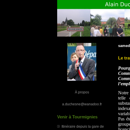
samed
Le tr
Pourq
Comme
Comme
l’empl
À propos
Notre 
telle
substa
a.duchesne@wanadoo.fr
indexa
variab
Venir à Tourmignies
Pas ét
group
Itinéraire depuis la gare de
licenc