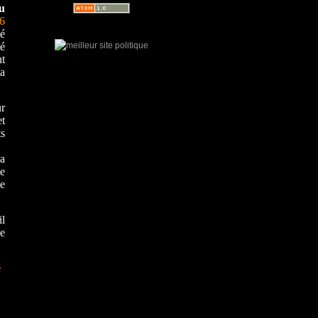
du
46
é
té
nt
la
ur
et
ts
la
le
de
il
ée
e