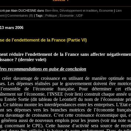
Écrit par Alain DUCHESNE dans
Bien-être, Développement et tradition
,
Economie
|
Lien
ent
|
Commentaires (8)
| Tags :
Politique ; Economie ; UDF
 13 mars 2006
se de l'endettement de la France (Partie VI)
nt réduire l’endettement de la France sans affecter négativemen
issance ? (dernier volet)
ères recommandations en guise de conclusion
t créer davantage de croissance en utilisant de manière optimale n
es. Les dépenses réalisées par le gouvernement doivent être motric
l’ensemble de l’économie française. Pour déterminer cet effe
aînement sur l’économie, l’INSEE (voir lien) construit chaque année 
u Entrée Sortie (dit tableau de Leontieff du nom de l’économiste pr
. Ce tableau montre les interdépendances entre les entreprises. L’Etat 
ant ses dépenses vers les branches motrices de l’économie françai
ra davantage de croissance. C’est cette croissance économique qui, 
, générera aussi de nouveaux emplois pour les jeunes (voir ma note s
g concernant le CPE). Cette hausse d’activité sera source de recet
e qui devra être utilisée à la baisse de notre endettement. Dans de tell