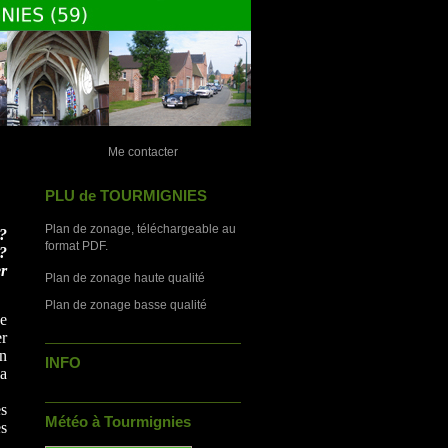
Me contacter
PLU de TOURMIGNIES
Plan de zonage, téléchargeable au
?
format PDF.
?
er
Plan de zonage haute qualité
Plan de zonage basse qualité
ne
er
En
INFO
la
es
Météo à Tourmignies
s