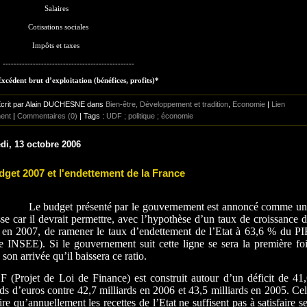
Salaires
Cotisations sociales
Impôts et taxes
------------------------------------------------
xcédent brut d’exploitation (bénéfices, profits)*
Écrit par Alain DUCHESNE dans
Bien-être, Développement et tradition
,
Economie
|
Lien
ent
|
Commentaires (0)
| Tags :
UDF ; politique ; économie
di, 13 octobre 2006
dget 2007 et l'endettement de la France
udget présenté par le gouvernement est annoncé comme un
se car il devrait permettre, avec l’hypothèse d’un taux de croissance 
en 2007, de ramener le taux d’endettement de l’Etat à 63,6 % du P
re INSEE). Si le gouvernement suit cette ligne se sera la première fo
 son arrivée qu’il baissera ce ratio.
 (Projet de Loi de Finance) est construit autour d’un déficit de 41
rds d’euros contre 42,7 milliards en 2006 et 43,5 milliards en 2005. Ce
ire qu’annuellement les recettes de l’Etat ne suffisent pas à satisfaire s