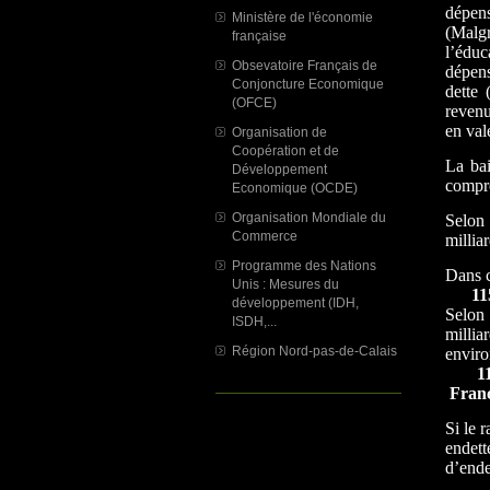
dépen
Ministère de l'économie
(Malgr
française
l’éduc
Obsevatoire Français de
dépens
Conjoncture Economique
dette
(OFCE)
revenu
en val
Organisation de
Coopération et de
La bai
Développement
compre
Economique (OCDE)
Organisation Mondiale du
Selon 
Commerce
millia
Programme des Nations
Dans c
Unis : Mesures du
1152 
développement (IDH,
Selon 
ISDH,...
millia
Région Nord-pas-de-Calais
enviro
1180 
Fran
Si le 
endett
d’ende