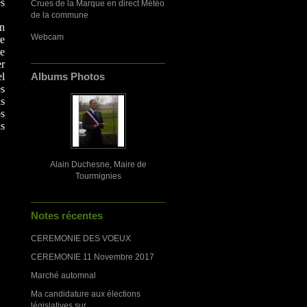
es
Crues de la Marque en direct Météo
de la commune
in
Webcam
re
le
er
el
Albums Photos
es
us
s
s
Alain Duchesne, Maire de
Tourmignies
Notes récentes
CEREMONIE DES VOEUX
CEREMONIE 11 Novembre 2017
Marché automnal
Ma candidature aux élections
législatives sur...