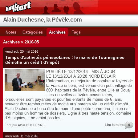
Alain Duchesne, la Pévèle.com
Notes
Catégories
Archives
Tags
Archives > 2016-05
vendredi, 20 mai 2016
Temps d'activités périscolaires : le maire de Tourmignies
déniche un crédit d'impôt
PUBLIÉ LE 13/12/2014 - MIS À JOUR
LE 13/12/2014 À 20:28 NORD ECLAIR
L’information, qui réjouira de nombreux foyers de
la France entière, est venue d’un petit village de
800 habitants de la Pévèle, entre Lille et Douai
: les nouvelles activités périscolaires,
lorsqu’elles sont payantes et pour les enfants de moins de 6 ans,
peuvent être remboursées de moitié aux parents via un crédit d’impôt.
Alain Duchesne a beau être le maire d’une petite commune, il n’en est
pas moins un homme de dossiers. Ligne à très haute tension, domaine
d’Assignies, il ne craint pas les...
Lire la suite
0
Écrit par
Alain DUCHESNE
mercredi, 11 mai 2016