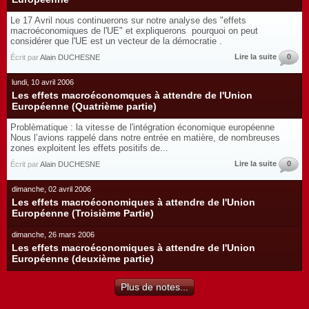
Le 17 Avril nous continuerons sur notre analyse des "effets
macroéconomiques de l'UE" et expliquerons pourquoi on peut
considérer que l'UE est un vecteur de la démocratie .
Lire la suite
0
Écrit par
Alain DUCHESNE
lundi, 10 avril 2006
Les effets macroéconomques à attendre de l'Union
Européenne (Quatrième partie)
Problèmatique : la vitesse de l'intégration économique européenne
Nous l’avions rappelé dans notre entrée en matière, de nombreuses
zones exploitent les effets positifs de...
Lire la suite
0
Écrit par
Alain DUCHESNE
dimanche, 02 avril 2006
Les effets macroéconomiques à attendre de l'Union
Européenne (Troisième Partie)
dimanche, 26 mars 2006
Les effets macroéconomiques à attendre de l'Union
Européenne (deuxième partie)
Plus de notes...