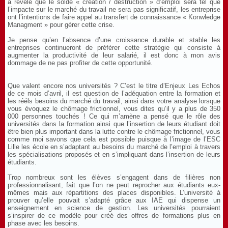
a révélé que le solde « création / destruction » d’emploi sera tel que
l’impacte sur le marché du travail ne sera pas significatif, les entreprise
ont l’intentions de faire appel au transfert de connaissance « Konwledge
Managment » pour gérer cette crise.
Je pense qu’en l’absence d’une croissance durable et stable les
entreprises continueront de préférer cette stratégie qui consiste à
augmenter la productivité de leur salarié, il est donc à mon avis
dommage de ne pas profiter de cette opportunité.
Que valent encore nos universités ? C’est le titre d’Enjeux Les Echos
de ce mois d’avril, il est question de l’adéquation entre la formation et
les rééls besoins du marché du travail, ainsi dans votre analyse lorsque
vous évoquez le chômage frictionnel, vous dites qu’il y a plus de 350
000 personnes touchés ! Ce qui m’amène a pensé que le rôle des
universités dans la formation ainsi que l’insertion de leurs étudiant doit
être bien plus important dans la lutte contre le chômage frictionnel, vous
comme moi savons que cela est possible puisque à l’image de l’ESC
Lille les école en s’adaptant au besoins du marché de l’emploi à travers
les spécialisations proposés et en s’impliquant dans l’insertion de leurs
étudiants.
Trop nombreux sont les élèves s’engagent dans de filières non
professionnalisant, fait que l’on ne peut reprocher aux étudiants eux-
mêmes mais aux répartitions des places disponibles. L’université à
prouver qu’elle pouvait s’adapté grâce aux IAE qui dispense un
enseignement en science de gestion. Les universités pourraient
s’inspirer de ce modèle pour créé des offres de formations plus en
phase avec les besoins.