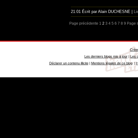
21:01 Écrit par Alain DUCHESNE |
Li
Page précédente
1
2
3
4
5
6
7
8
9
Page s
Créer
Les derniers blogs mis à jour
|
Les d
Déclarer un contenu illicite
|
Mentions légales de ce blog
|
H