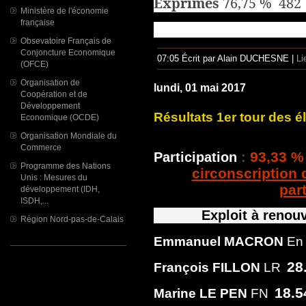
Exprimés
76,75 % 482
Ministère de l'économie
française
Obsevatoire Français de
Conjoncture Economique
07:05 Écrit par Alain DUCHESNE |
Li
(OFCE)
Organisation de
lundi, 01 mai 2017
Coopération et de
Développement
Résultats 1er tour des é
Economique (OCDE)
Organisation Mondiale du
Commerce
93,33 
Participation
:
Programme des Nations
circonscription 
Unis : Mesures du
par
développement (IDH,
ISDH,...
Exploit à renou
Région Nord-pas-de-Calais
Emmanuel MACRON
En
28
François FILLON
LR
18.
Marine LE PEN
FN