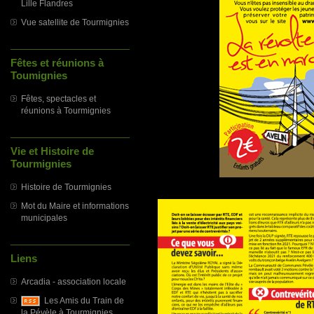
Lille Flandres
Vue satellite de Tourmignies
Fêtes et réunions à
Toumignies
Fêtes, spectacles et
réunions à Tourmignies
Vie et Histoire de
Tourmignies
Histoire de Tourmignies
Mot du Maire et informations
municipales
Liens
Arcadia - association locale
Les Amis du Train de
la Pévèle à Tourmignies