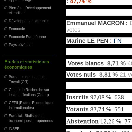
87,74 %
:
Bien-être, Développement
et tradition
Développement durable
Emmanuel MACRON :
votes
Economie
Economie Européenne
Marine LE PEN :
FN
Pays pévèlois
Etudes et statistiques
Votes blancs
8,71 %
4
économiques
Votes nuls
3,81 %
21 v
Bureau International du
Travail (OIT)
Centre de Recherche sur
les qualifications (Cereq)
Inscrits
92,08 % 628
CEPII (Etudes Economiques
Votants
87,74 % 551
Internationales)
Eurostat : Statistiques
Abstention
12,26 % 77
économiques européennes
INSEE