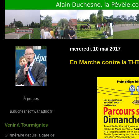
mercredi, 10 mai 2017
En Marche contre la THT
À propos
a.duchesne@wanadoo.fr
Venir à Tourmignies
Itinéraire depuis la gare de