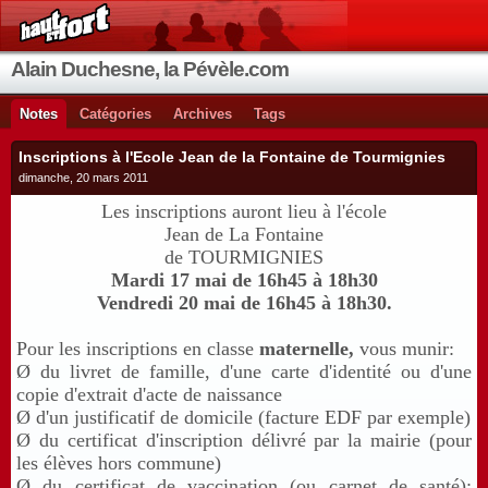
Alain Duchesne, la Pévèle.com
Notes
Catégories
Archives
Tags
Inscriptions à l'Ecole Jean de la Fontaine de Tourmignies
dimanche, 20 mars 2011
Les inscriptions auront lieu à l'école
Jean de La Fontaine
de TOURMIGNIES
Mardi 17 mai de 16h45 à 18h30
Vendredi 20 mai de 16h45 à 18h30.
Pour les inscriptions en classe
maternelle,
vous munir:
Ø
du livret de famille, d'une carte d'identité ou d'une
copie d'extrait d'acte de naissance
Ø
d'un justificatif de domicile (facture EDF par exemple)
Ø
du certificat d'inscription délivré par la mairie (pour
les élèves hors commune)
Ø
du certificat de vaccination (ou carnet de santé):