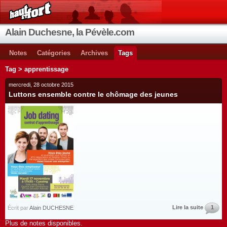
Alain Duchesne, la Pévèle.com
Notes
Catégories
Archives
Tags
Tag > apprentissage
mercredi, 28 octobre 2015
Luttons ensemble contre le chômage des jeunes
Lire la suite
1
Écrit par
Alain DUCHESNE
Plus de notes disponibles.