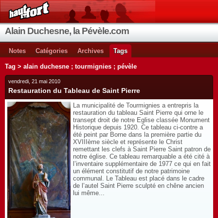
Alain Duchesne, la Pévèle.com
Notes
Catégories
Archives
Tags
Tag > alain duchesne ; tourmignies ; pévèle
vendredi, 21 mai 2010
Restauration du Tableau de Saint Pierre
La municipalité de Tourmignies a entrepris la
restauration du tableau Saint Pierre qui orne le
transept droit de notre Eglise classée Monument
Historique depuis 1920. Ce tableau ci-contre a
été peint par Borne dans la première partie du
XVIIIème siècle et représente le Christ
remettant les clefs à Saint Pierre Saint patron de
notre église. Ce tableau remarquable a été cité à
l’inventaire supplémentaire de 1977 ce qui en fait
un élément constitutif de notre patrimoine
communal. Le Tableau est placé dans le cadre
de l’autel Saint Pierre sculpté en chêne ancien
lui même...