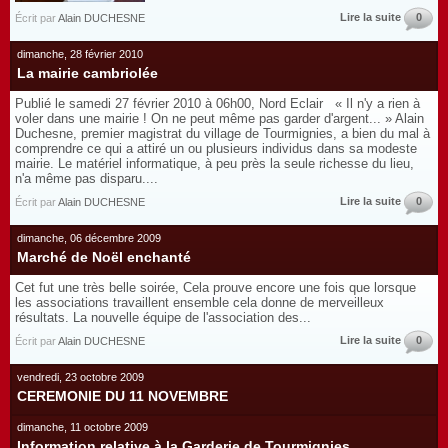
Lire la suite
0
Écrit par
Alain DUCHESNE
dimanche, 28 février 2010
La mairie cambriolée
Publié le samedi 27 février 2010 à 06h00, Nord Eclair « Il n'y a rien à
voler dans une mairie ! On ne peut même pas garder d'argent... » Alain
Duchesne, premier magistrat du village de Tourmignies, a bien du mal à
comprendre ce qui a attiré un ou plusieurs individus dans sa modeste
mairie. Le matériel informatique, à peu près la seule richesse du lieu,
n'a même pas disparu....
Lire la suite
0
Écrit par
Alain DUCHESNE
dimanche, 06 décembre 2009
Marché de Noël enchanté
Cet fut une très belle soirée, Cela prouve encore une fois que lorsque
les associations travaillent ensemble cela donne de merveilleux
résultats. La nouvelle équipe de l'association des...
Lire la suite
0
Écrit par
Alain DUCHESNE
vendredi, 23 octobre 2009
CEREMONIE DU 11 NOVEMBRE
dimanche, 11 octobre 2009
Information relative à la Garderie de Tourmignies