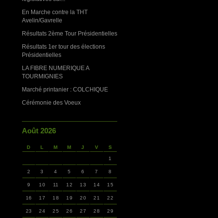
En Marche contre la THT
Avelin/Gavrelle
Résultats 2ème Tour Présidentielles
Résultats 1er tour des élections
Présidentielles
LA FIBRE NUMERIQUE A
TOURMIGNIES
Marché printanier : COLCHIQUE
Cérémonie des Voeux
Août 2026
D
L
M
M
J
V
S
1
2
3
4
5
6
7
8
9
10
11
12
13
14
15
16
17
18
19
20
21
22
23
24
25
26
27
28
29