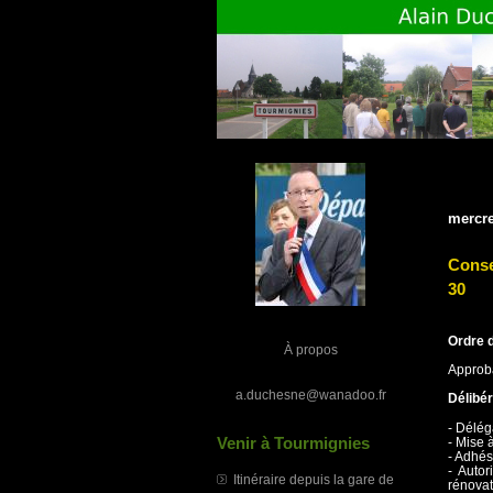
mercre
Conse
30
Ordre d
À propos
Approba
a.duchesne@wanadoo.fr
Délibér
- Délég
Venir à Tourmignies
- Mise 
- Adhé
- Auto
Itinéraire depuis la gare de
rénova