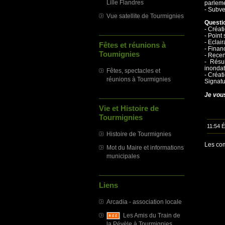
Lille Flandres
parleme
- Subve
Vue satellite de Tourmignies
Questi
- Créat
- Point
- Eclai
Fêtes et réunions à
- Finan
Toumignies
- Recen
- Résul
inonda
Fêtes, spectacles et
- Créat
réunions à Tourmignies
Signatu
Je vous
Vie et Histoire de
Tourmignies
11:54 
Histoire de Tourmignies
Les com
Mot du Maire et informations
municipales
Liens
Arcadia - association locale
Les Amis du Train de
la Pévèle à Tourmignies