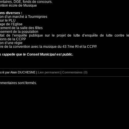
ntaires, DGE, fonds de concours.
ntion école de Musique
ons diverses :
ion d’un marché à Tourmignies
 sur le PLU
rage de l’Eglise
cement de la salle des fêtes
sement de la population
tat de l’enquête publique sur le projet de lutte d’enquête de lutte contre l
tions de la CCPP
ion d’une régie
re de la convention avec la musique du 43 7me RI et la CCPP.
 rappelle que le Conseil Municipal est public.
Écrit par Alain DUCHESNE |
Lien permanent
|
Commentaires (0)
mentaires sont fermés.