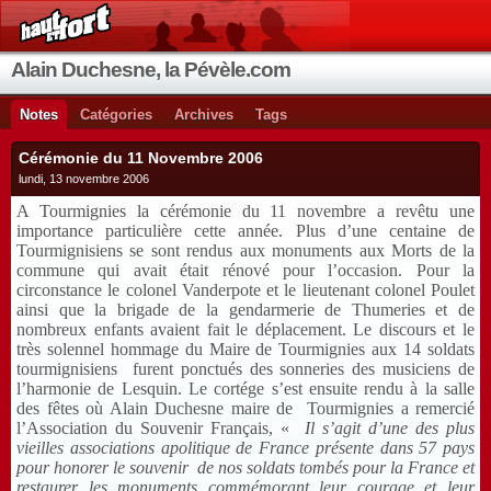
Alain Duchesne, la Pévèle.com
Notes
Catégories
Archives
Tags
Cérémonie du 11 Novembre 2006
lundi, 13 novembre 2006
A Tourmignies la cérémonie du 11 novembre a revêtu une
importance particulière cette année. Plus d’une centaine de
Tourmignisiens se sont rendus aux monuments aux Morts de la
commune qui avait était rénové pour l’occasion. Pour la
circonstance le colonel Vanderpote et le lieutenant colonel Poulet
ainsi que la brigade de la gendarmerie de Thumeries et de
nombreux enfants avaient fait le déplacement. Le discours et le
très solennel hommage du Maire de Tourmignies aux 14 soldats
tourmignisiens
furent ponctués des sonneries des musiciens de
l’harmonie de Lesquin. Le cortége s’est ensuite rendu à la salle
des fêtes où Alain Duchesne maire de
Tourmignies a remercié
l’Association du Souvenir Français, «
Il s’agit d’une des plus
vieilles associations apolitique de France présente dans 57 pays
pour honorer le souvenir
de nos soldats tombés pour la France et
restaurer les monuments commémorant leur courage et leur