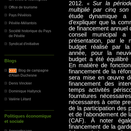
2012.
Sur la pério
«
Office de tourisme
multiplié par cinq son 
étude dynamique a 
Pays Pévèlois
d’expliquer que la co
Pévèle-Mélantois
de financement annuel 
Société historique du Pays
conseil municipal a
de Pévèle
présentation, par le 
Syndicat d'initiative
budget réalisé par la
année, pour la neuvi
budget a été équilibré
Blogs
En matière de fonctio
financement de la réfo
Blog de campagne
d'Alain Duchesne
sera mis
e en œuvre dè
financement des inte
Denis Vinckier
temps activités périsc
Dominique Hallynck
fournitures nécessaire
Valérie Létard
nécessaires à cette pre
de la participation des 
et de l’abondement de l
Politiques économique
(CAF).
À noter égal
et sociale
financement de la gard
Apprentissage