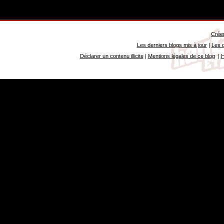
Créer
Les derniers blogs mis à jour
|
Les d
Déclarer un contenu illicite
|
Mentions légales de ce blog
|
H