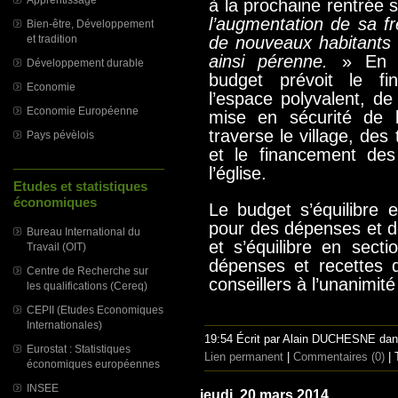
à la prochaine rentrée s
l’augmentation de sa fr
Bien-être, Développement
et tradition
de nouveaux habitants
ainsi pérenne.
»
En 
Développement durable
budget prévoit le f
Economie
l’espace polyvalent, de
Economie Européenne
mise en sécurité de l
traverse le village, des 
Pays pévèlois
et le financement des
l’église.
Etudes et statistiques
économiques
Le budget s’équilibre 
pour des dépenses et d
Bureau International du
et s’équilibre en sect
Travail (OIT)
dépenses et recettes 
Centre de Recherche sur
conseillers à l’unanimit
les qualifications (Cereq)
CEPII (Etudes Economiques
Internationales)
19:54 Écrit par Alain DUCHESNE da
Eurostat : Statistiques
Lien permanent
|
Commentaires (0)
| 
économiques européennes
INSEE
jeudi, 20 mars 2014